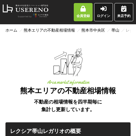
会員登録
ログイン
来店予約
ホーム
熊本エリアの不動産相場情報
熊本市中央区
帯山
レク
Area market information
熊本エリアの不動産相場情報
不動産の相場情報を四半期毎に
集計し更新しています。
レクシア帯山レガリオの概要