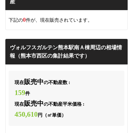
産
0
下記の
件が、現在販売されています。
ヴォルフスガルテン熊本駅南Ａ棟周辺の相場情
報（熊本市西区の集計結果です）
販売中
現在
の不動産数 :
159
件
販売中
現在
の不動産平米価格 :
450,610
円（㎡単価）