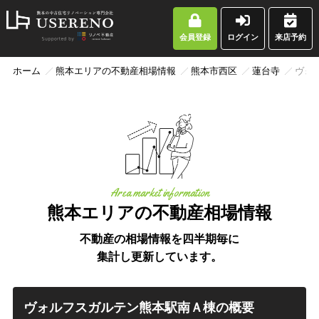
会員登録
ログイン
来店予約
ホーム
熊本エリアの不動産相場情報
熊本市西区
蓮台寺
ヴォ
Area market information
熊本エリアの不動産相場情報
不動産の相場情報を四半期毎に
集計し更新しています。
ヴォルフスガルテン熊本駅南Ａ棟の概要