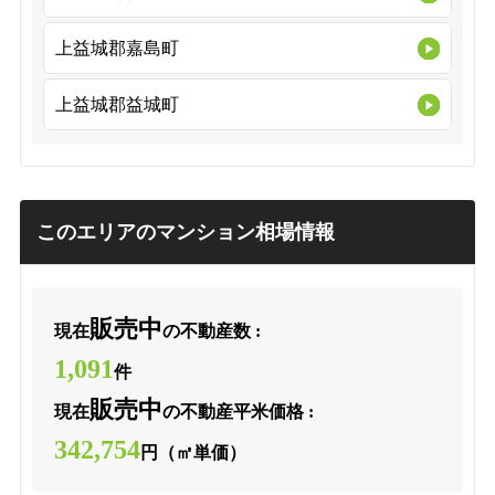
上益城郡嘉島町
上益城郡益城町
このエリアのマンション相場情報
販売中
現在
の不動産数 :
1,091
件
販売中
現在
の不動産平米価格 :
342,754
円（㎡単価）