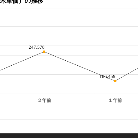
米単価）の推移
247,578
186,459
２年前
１年前
。