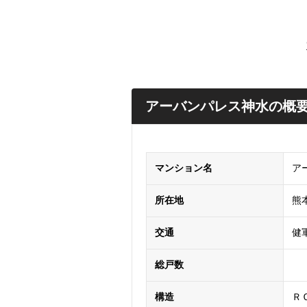
アーバンパレス神水の概
マンション名
ア
所在地
熊
交通
健
総戸数
構造
Ｒ