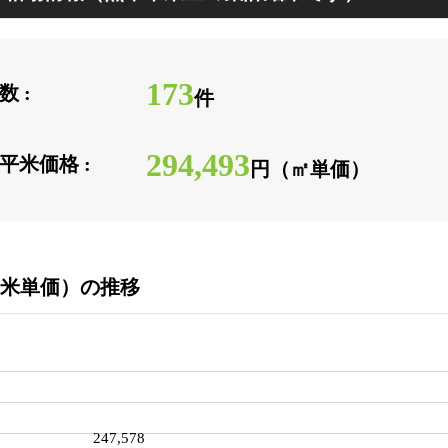
173
 :
件
294,493
平米価格 :
円（㎡単価）
米単価）の推移
247,578