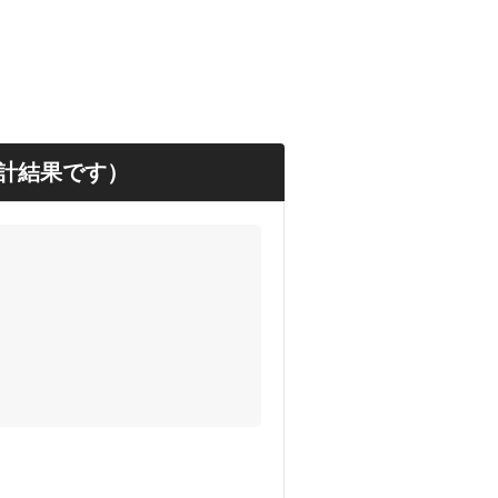
。
計結果です）