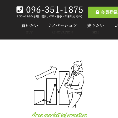
会員登録
Area market information