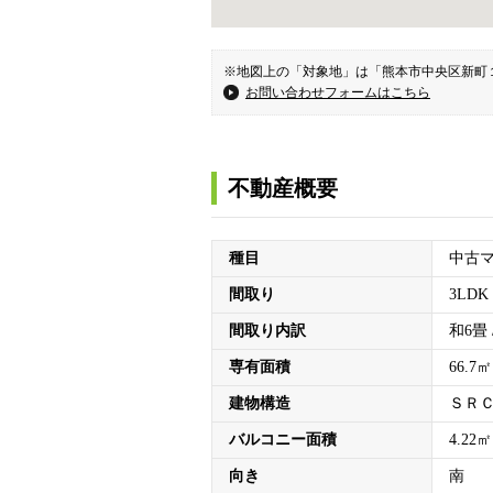
※地図上の「対象地」は「熊本市中央区新町
お問い合わせフォームはこちら
不動産概要
種目
中古
間取り
3LDK
間取り内訳
和6畳 /
専有面積
66.7㎡
建物構造
ＳＲ
バルコニー面積
4.22㎡
向き
南