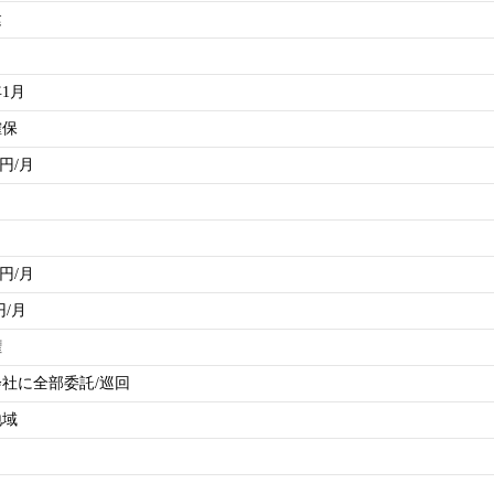
建
年1月
確保
0円/月
0円/月
円/月
権
社に全部委託/巡回
地域