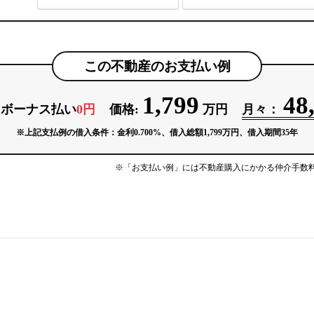
この不動産のお支払い例
1,799
48
/ ボーナス払い
0円
価格:
万円
月々：
※上記支払例の借入条件：金利0.700%、借入総額
1,799
万円、借入期間35年
※「お支払い例」には不動産購入にかかる
仲介手数