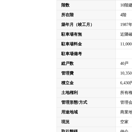
階数
10階
所在階
4階
築年月（竣工月）
1987
駐車場有無
近隣
駐車場料金
11,00
駐車場備考
総戸数
40戸
管理費
10,35
積立金
6,430
土地権利
所有
管理形態/方式
管理会
用途地域
商業
現況
空家
取引態様
仲介