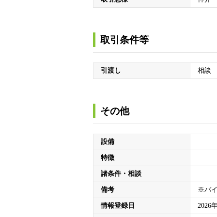
取引条件等
引渡し
相談
その他
設備
特徴
諸条件・相談
備考
※バ
情報登録日
2026