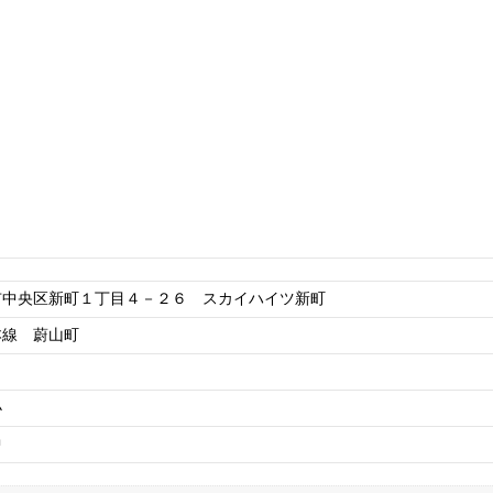
市中央区新町１丁目４－２６ スカイハイツ新町
本線 蔚山町
小
中