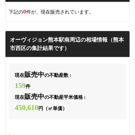
0
下記の
件が、現在販売されています。
オーヴィジョン熊本駅南周辺の相場情報（熊本
市西区の集計結果です）
販売中
現在
の不動産数 :
159
件
販売中
現在
の不動産平米価格 :
450,610
円（㎡単価）