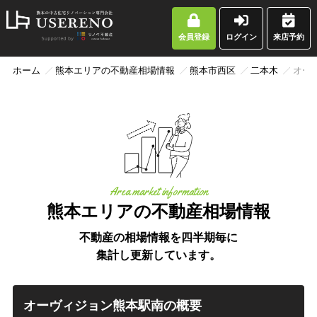
会員登録
ログイン
来店予約
ホーム
熊本エリアの不動産相場情報
熊本市西区
二本木
オー
Area market information
熊本エリアの不動産相場情報
不動産の相場情報を四半期毎に
集計し更新しています。
オーヴィジョン熊本駅南の概要