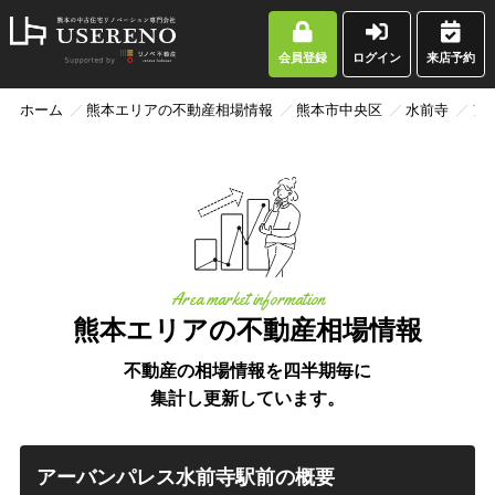
会員登録
ログイン
来店予約
ホーム
熊本エリアの不動産相場情報
熊本市中央区
水前寺
ア
Area market information
熊本エリアの不動産相場情報
不動産の相場情報を四半期毎に
集計し更新しています。
アーバンパレス水前寺駅前の概要