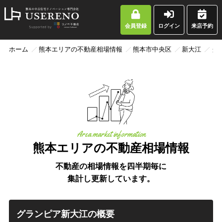
会員登録
ログイン
来店予約
ホーム
熊本エリアの不動産相場情報
熊本市中央区
新大江
グ
Area market information
熊本エリアの不動産相場情報
不動産の相場情報を四半期毎に
集計し更新しています。
グランピア新大江の概要