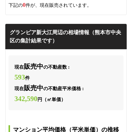
0
下記の
件が、現在販売されています。
グランピア新大江周辺の相場情報（熊本市中央
区の集計結果です）
販売中
現在
の不動産数 :
593
件
販売中
現在
の不動産平米価格 :
342,590
円（㎡単価）
マンション平均価格（平米単価）の推移