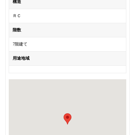
構造
ＲＣ
階数
7階建て
用途地域