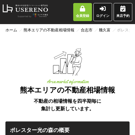
会員登録
ログイン
来店予約
ホーム
熊本エリアの不動産相場情報
合志市
幾久富
ポレスタ
Area market information
熊本エリアの不動産相場情報
不動産の相場情報を四半期毎に
集計し更新しています。
ポレスター光の森の概要