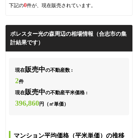
0
下記の
件が、現在販売されています。
ポレスター光の森周辺の相場情報（合志市の集
計結果です）
販売中
現在
の不動産数 :
2
件
販売中
現在
の不動産平米価格 :
396,860
円（㎡単価）
マンション平均価格（平米単価）の推移