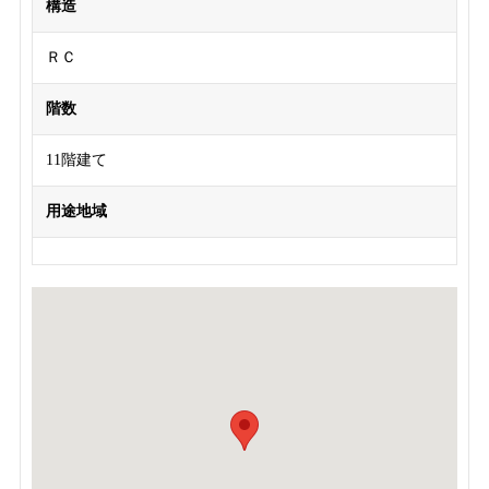
構造
ＲＣ
階数
11階建て
用途地域