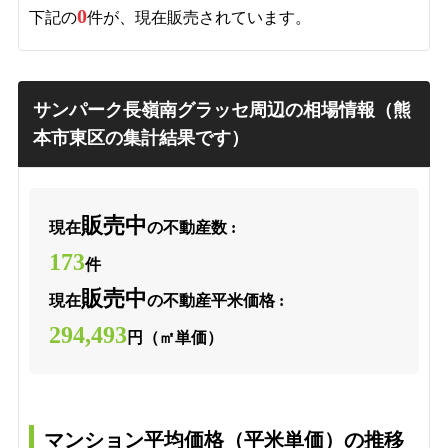
0
下記の
件が、現在販売されています。
サンパーク長嶺南グラッセ周辺の相場情報（熊
本市東区の集計結果です）
販売中
現在
の不動産数 :
173
件
販売中
現在
の不動産平米価格 :
294,493
円（㎡単価）
マンション平均価格（平米単価）の推移