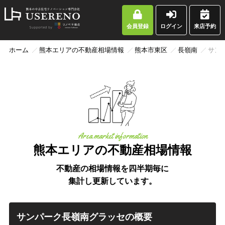
会員登録
ログイン
来店予約
ホーム
熊本エリアの不動産相場情報
熊本市東区
長嶺南
サン
Area market information
熊本エリアの不動産相場情報
不動産の相場情報を四半期毎に
集計し更新しています。
サンパーク長嶺南グラッセの概要