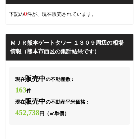
0
下記の
件が、現在販売されています。
ＭＪＲ熊本ゲートタワー １３０９周辺の相場
情報（熊本市西区の集計結果です）
販売中
現在
の不動産数 :
163
件
販売中
現在
の不動産平米価格 :
452,738
円（㎡単価）