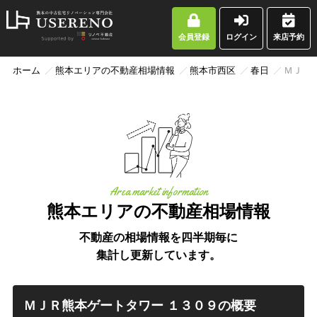
会員登録
ログイン
来店予約
ホーム
熊本エリアの不動産相場情報
熊本市西区
春日
ＭＪＲ
Area market information
熊本エリアの不動産相場情報
不動産の相場情報を四半期毎に
集計し更新しています。
ＭＪＲ熊本ゲートタワー １３０９の概要