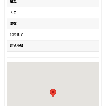
構造
ＲＣ
階数
30階建て
用途地域