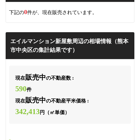
0
下記の
件が、現在販売されています。
エイルマンション新屋敷周辺の相場情報（熊本
市中央区の集計結果です）
販売中
現在
の不動産数 :
590
件
販売中
現在
の不動産平米価格 :
342,413
円（㎡単価）