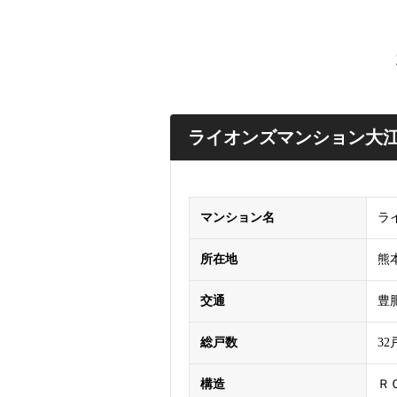
ライオンズマンション大
マンション名
ラ
所在地
熊
交通
豊
総戸数
32
構造
Ｒ