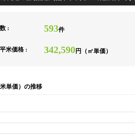
593
 :
件
342,590
平米価格 :
円（㎡単価）
米単価）の推移