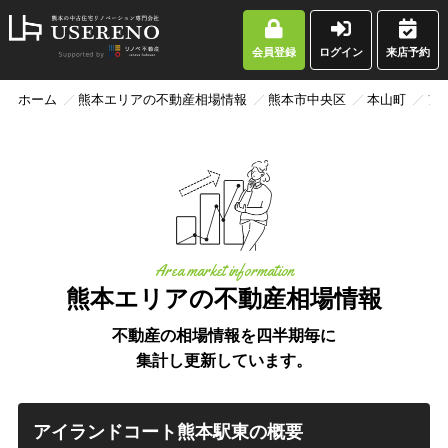
会員登録
ログイン
来店予約
ホーム
熊本エリアの不動産相場情報
熊本市中央区
本山町
ア
Area market information
熊本エリアの不動産相場情報
不動産の相場情報を四半期毎に
集計し更新しています。
アイランドコート熊本駅東の概要