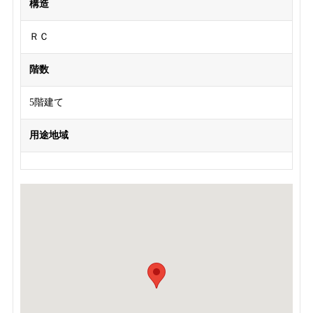
構造
ＲＣ
階数
5階建て
用途地域