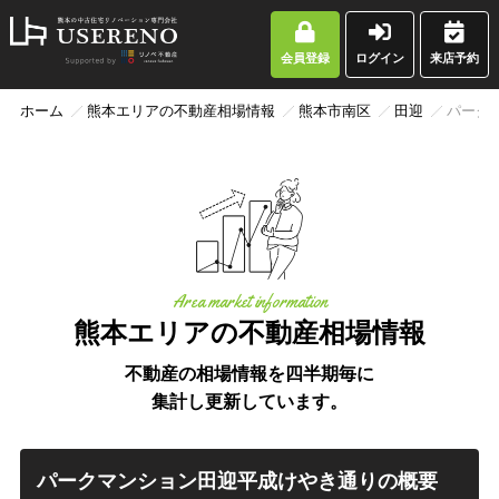
会員登録
ログイン
来店予約
ホーム
熊本エリアの不動産相場情報
熊本市南区
田迎
パーク
Area market information
熊本エリアの不動産相場情報
不動産の相場情報を四半期毎に
集計し更新しています。
パークマンション田迎平成けやき通りの概要