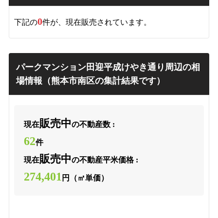
0
下記の
件が、現在販売されています。
パークマンション田迎平成けやき通り周辺の相
場情報（熊本市南区の集計結果です）
販売中
現在
の不動産数 :
62
件
販売中
現在
の不動産平米価格 :
274,401
円（㎡単価）