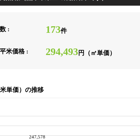
173
 :
件
294,493
平米価格 :
円（㎡単価）
米単価）の推移
247,578