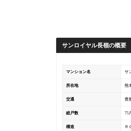
サンロイヤル長嶺の概要
マンション名
サ
所在地
熊
交通
豊
総戸数
75
構造
Ｒ