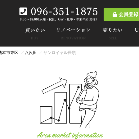
会員登録
熊本市東区
八反田
サンロイヤル長嶺
Area market information