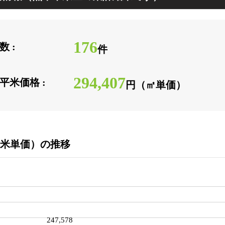
176
 :
件
294,407
平米価格 :
円（㎡単価）
米単価）の推移
247,578