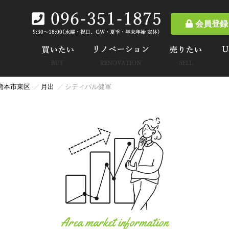
会員登録
熊本市東区
月出
シティパル健軍
Area market information