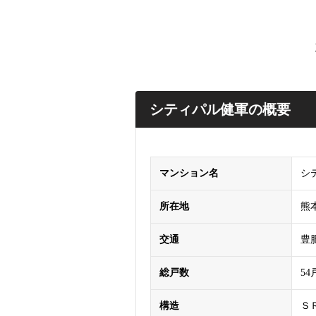
シティパル健軍の概要
マンション名
シ
所在地
熊
交通
豊
総戸数
54
構造
Ｓ