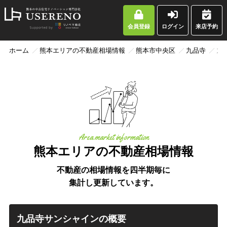
会員登録
ログイン
来店予約
ホーム
熊本エリアの不動産相場情報
熊本市中央区
九品寺
九
Area market information
熊本エリアの不動産相場情報
不動産の相場情報を四半期毎に
集計し更新しています。
九品寺サンシャインの概要