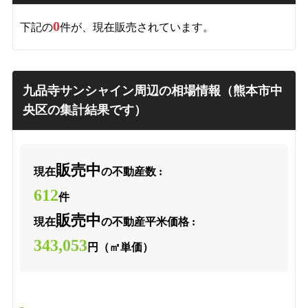
0
下記の
件が、現在販売されています。
九品寺サンシャイン周辺の相場情報（熊本市中
央区の集計結果です）
販売中
現在
の不動産数 :
612
件
販売中
現在
の不動産平米価格 :
343,053
円（㎡単価）