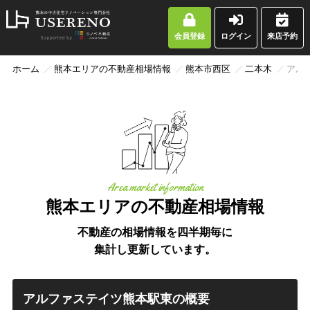
会員登録
ログイン
来店予約
ホーム
熊本エリアの不動産相場情報
熊本市西区
二本木
アル
Area market information
熊本エリアの不動産相場情報
不動産の相場情報を四半期毎に
集計し更新しています。
アルファステイツ熊本駅東の概要