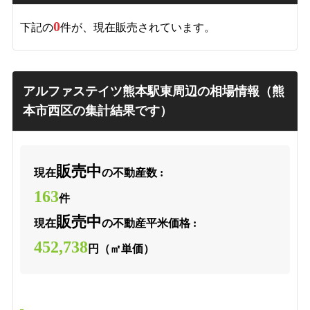
0
下記の
件が、現在販売されています。
アルファステイツ熊本駅東周辺の相場情報（熊
本市西区の集計結果です）
販売中
現在
の不動産数 :
163
件
販売中
現在
の不動産平米価格 :
452,738
円（㎡単価）