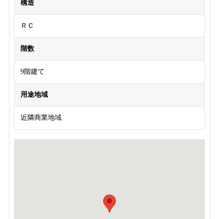
構造
ＲＣ
階数
9階建て
用途地域
近隣商業地域