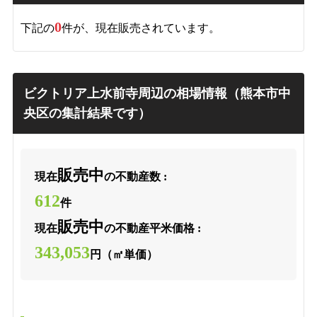
0
下記の
件が、現在販売されています。
ビクトリア上水前寺周辺の相場情報（熊本市中
央区の集計結果です）
販売中
現在
の不動産数 :
612
件
販売中
現在
の不動産平米価格 :
343,053
円（㎡単価）