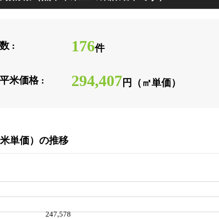
176
 :
件
294,407
平米価格 :
円（㎡単価）
米単価）の推移
247,578