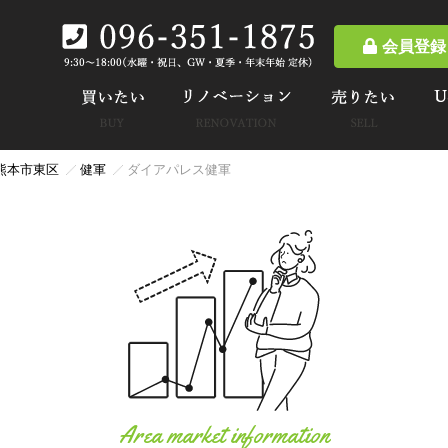
会員登録
熊本市東区
健軍
ダイアパレス健軍
Area market information