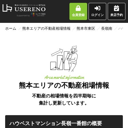
会員登録
ログイン
来店予約
ホーム
熊本エリアの不動産相場情報
熊本市東区
長嶺南
ハウ
Area market information
熊本エリアの不動産相場情報
不動産の相場情報を四半期毎に
集計し更新しています。
ハウベストマンション長嶺一番館の概要