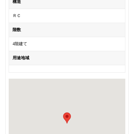
構造
ＲＣ
階数
4階建て
用途地域