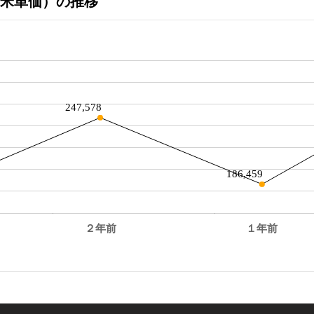
米単価）の推移
247,578
186,459
２年前
１年前
。