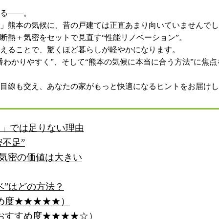
る——。
」熊本の気候に、昔の戸建ては正直あまり向いていませんでし
断熱＋気密をセットで見直す“性能リノベーション”。
えることで、驚くほど暮らしが軽やかになります。
番わかりやすく”、そして“熊本の気候に本当に合う方法”に焦
目線も交え、あなたの家がもっと快適になるヒントをお届けし
け」では足りない理由
不足”
、気密の価値は大きい
ベ”はどの方法？
め度★★★★★）
おすすめ度★★★★☆）