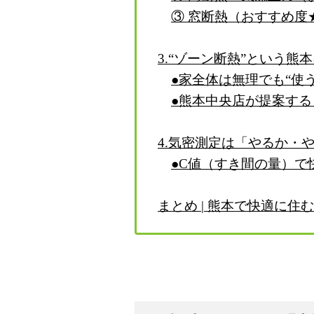
③ 窓断熱（おすすめ度
3.“ゾーン断熱”という熊
●家全体は無理でも“使
●熊本中央店が提案す
4.気密測定は「やるか・
●C値（すき間の量）で
まとめ | 熊本で快適に住