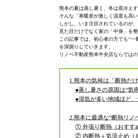
熊本の夏は蒸し暑く、冬は底冷えす
そんな「寒暖差が激しく湿度も高い
しかし、いま注目されているのが、
見た目だけでなく家の「中身」を整
この記事では、初心者の方でも“一
を深掘りしていきます。
リノベ不動産熊本中央店ならではの
1.熊本の気候は「断熱だ
●蒸し暑さの原因は“気密
●湿気が多い地域ほど
2.熊本に最適な“断熱リノ
① 外張り断熱（おすす
② 内断熱＋気流止め（